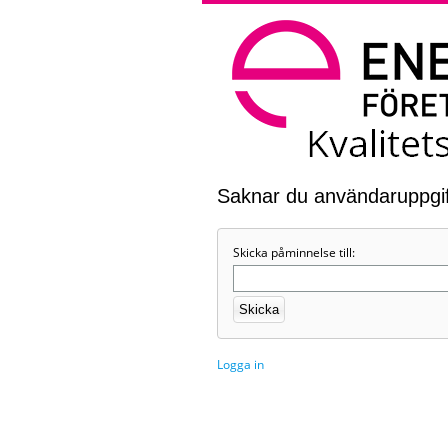
Saknar du användaruppgif
Skicka påminnelse till:
Logga in